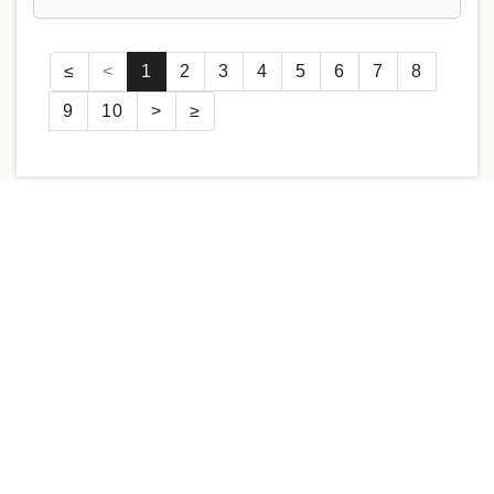
≤
<
1
2
3
4
5
6
7
8
9
10
>
≥
更新時間：2026/4/13
轉診資訊系統
急診即時訊息
全院病床一覽表
意見信箱
資訊公開
人才招募
偏鄉遠距會診共享平台
員工專區
隱私權保護及資訊安全
病人就醫經驗調查