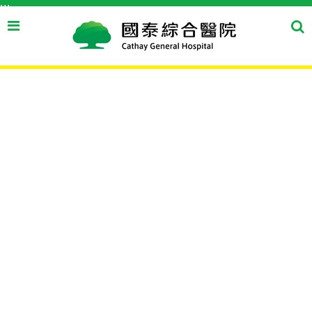
:::
跳到主要內容區塊
搜
搜
尋
尋
按
鈕