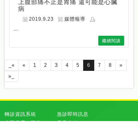
上腹部痛不止是胃痛 還可能是心臟
病
2019.9.23
媒體報導
...
繼續閱讀
_«
«
1
2
3
4
5
6
7
8
»
»_
轉診資訊系統
急診即時訊息
全院病床一覽表
意見信箱
資訊公開
人才招募