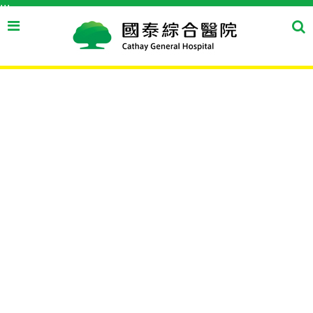
:::
跳到主要內容區塊
搜
搜
尋
尋
按
鈕