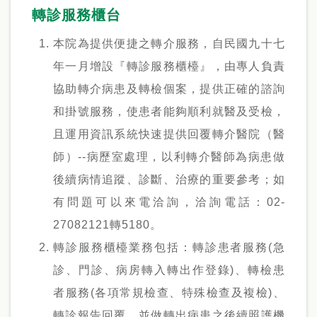
轉診服務櫃台
本院為提供便捷之轉介服務，自民國九十七
年一月增設『轉診服務櫃檯』，由專人負責
協助轉介病患及轉檢個案，提供正確的諮詢
和掛號服務，使患者能夠順利就醫及受檢，
且運用資訊系統快速提供回覆轉介醫院（醫
師）--病歷室處理，以利轉介醫師為病患做
後續病情追蹤、診斷、治療的重要參考；如
有問題可以來電洽詢，洽詢電話：02-
27082121轉5180。
轉診服務櫃檯業務包括：轉診患者服務(急
診、門診、病房轉入轉出作登錄)、轉檢患
者服務(各項常規檢查、特殊檢查及複檢)、
轉診報告回覆、並做轉出病患之後續照護機