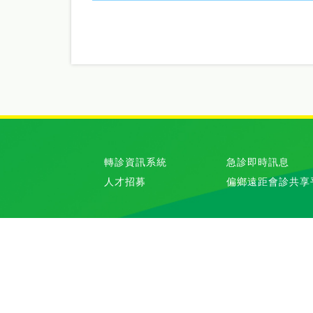
轉診資訊系統
急診即時訊息
人才招募
偏鄉遠距會診共享
訂閱國泰醫訊電子報
國泰醫療財團法人國泰綜合醫
Tel:02-27082121