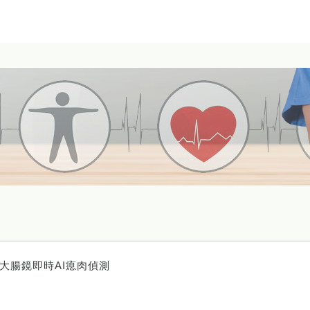
大腸鏡即時AI瘜肉偵測