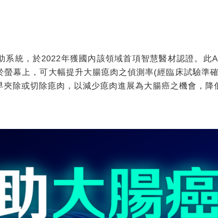
助系統，於2022年獲國內該領域首項智慧醫材認證。此
於螢幕上，可大幅提升大腸瘜肉之偵測率(經臨床試驗準
早夾除或切除瘜肉，以減少瘜肉進展為大腸癌之機會，降