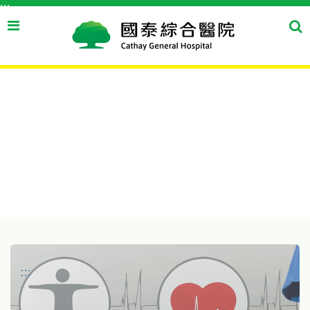
:::
跳到主要內容區塊
搜
搜
尋
尋
按
鈕
:::