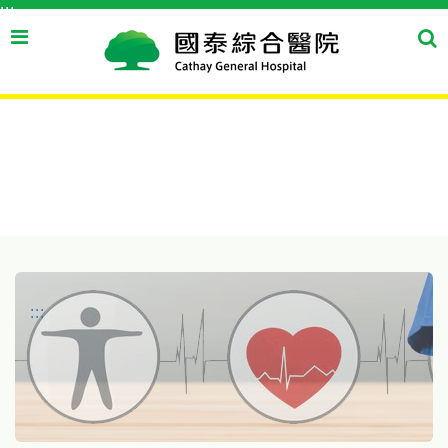
:::
跳到主要內容區塊
搜
搜
尋
尋
按
鈕
:::