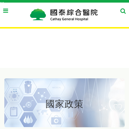
:::
跳到主要內容區塊
搜
搜
尋
尋
按
鈕
:::
國家政策