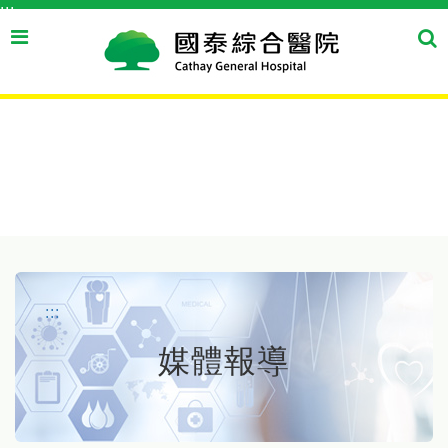
:::
跳到主要內容區塊
搜
搜
尋
尋
按
鈕
:::
媒體報導