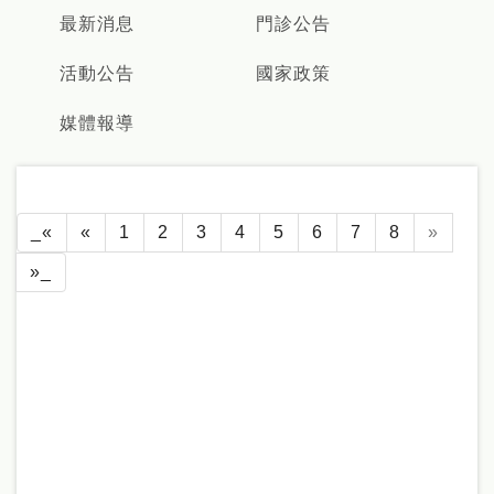
最新消息
門診公告
活動公告
國家政策
媒體報導
_«
«
1
2
3
4
5
6
7
8
»
»_