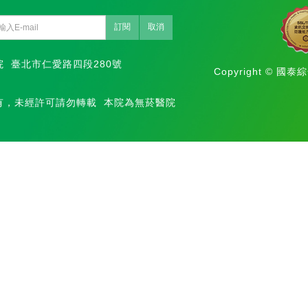
訂閱
取消
院
臺北市仁愛路四段280號
Copyright © 國泰綜合
有，
未經許可請勿轉載
本院為無菸醫院