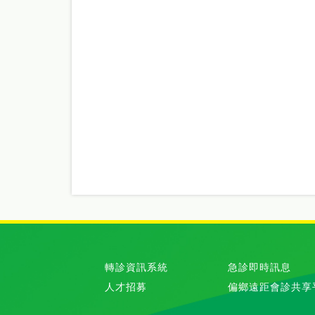
轉診資訊系統
急診即時訊息
人才招募
偏鄉遠距會診共享