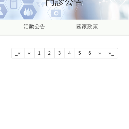
門診公告
活動公告
國家政策
_«
«
1
2
3
4
5
6
»
»_